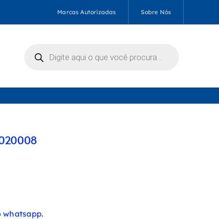
Marcas Autorizadas
Sobre Nós
Pesquisar
produtos
0020008
 whatsapp.