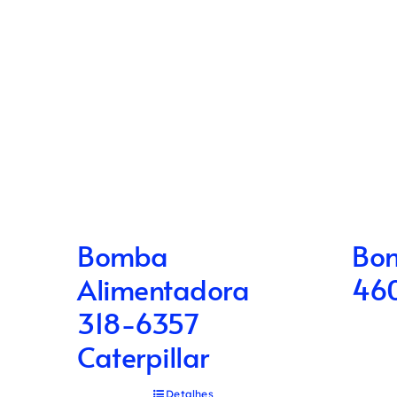
Bomba
Bom
Alimentadora
46
318-6357
Caterpillar
Detalhes