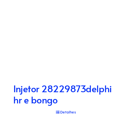
Injetor 28229873delphi
hr e bongo
Detalhes