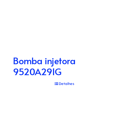
Bomba injetora
9520A291G
Detalhes