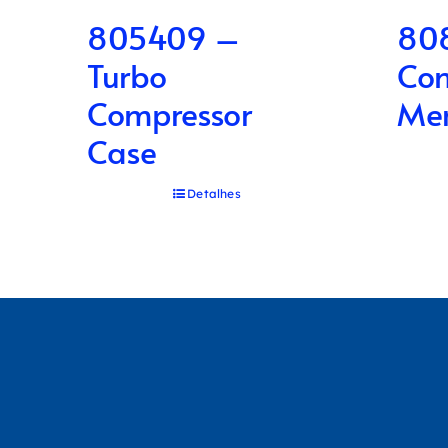
805409 –
808
Turbo
Com
Compressor
Mer
Case
Detalhes