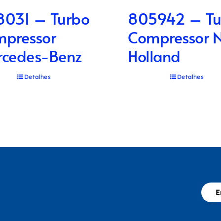
031 – Turbo
805942 – Tu
pressor
Compressor 
cedes-Benz
Holland
Detalhes
Detalhes
E