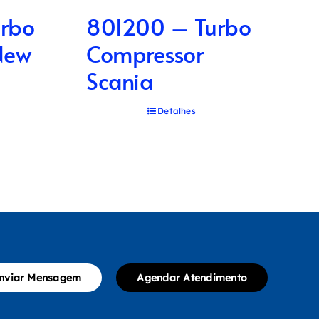
rbo
801200 – Turbo
New
Compressor
Scania
Detalhes
nviar Mensagem
Agendar Atendimento