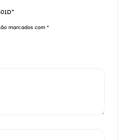
301D”
 são marcados com
*