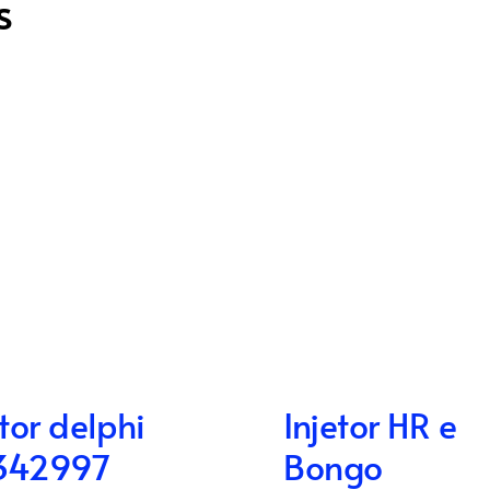
s
etor delphi
Injetor HR e
342997
Bongo