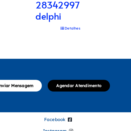
28342997
delphi
Detalhes
nviar Mensagem
Agendar Atendimento
Facebook
Instagram