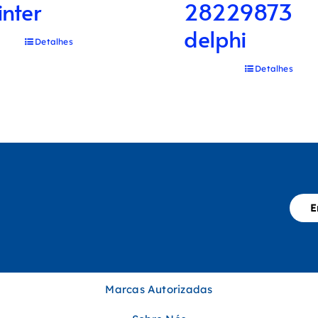
inter
28229873
delphi
Detalhes
Detalhes
E
Marcas Autorizadas