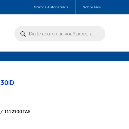
Marcas Autorizadas
Sobre Nós
Pesquisar
produtos
3301D
 / 1112100TA5