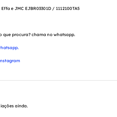
a Effa e JMC EJBR03301D / 1112100TA5
o que procura? chama no whatsapp.
hatsapp.
instagram
iações ainda.