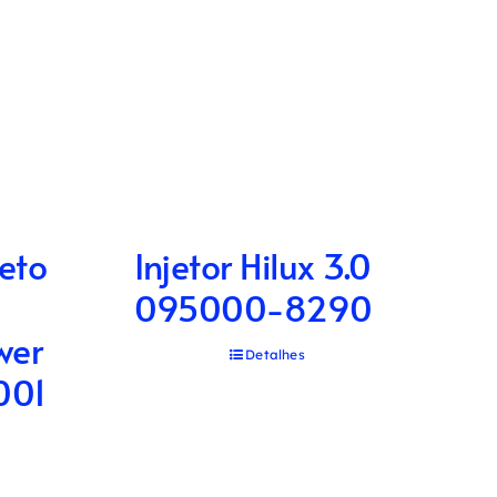
eto
Injetor Hilux 3.0
095000-8290
wer
Detalhes
001