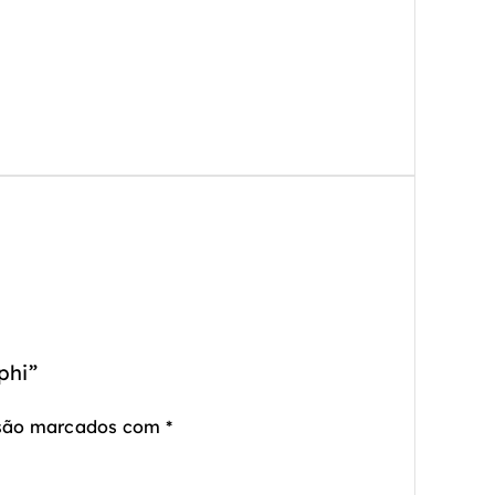
phi”
 são marcados com
*