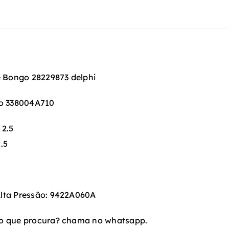
e Bongo 28229873 delphi
go 338004A710
 2.5
.5
lta Pressão: 9422A060A
o que procura? chama no whatsapp.