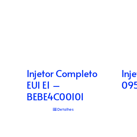
Injetor Completo
Inje
EUI E1 –
09
BEBE4C00101
Detalhes