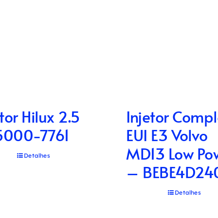
tor Hilux 2.5
Injetor Compl
5000-7761
EUI E3 Volvo
MD13 Low Po
Detalhes
– BEBE4D24
Detalhes