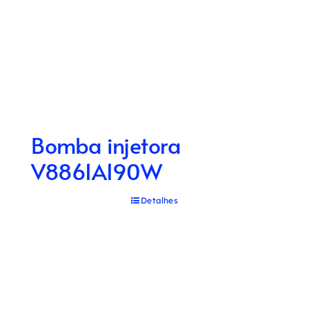
Bomba injetora
V8861A190W
Detalhes