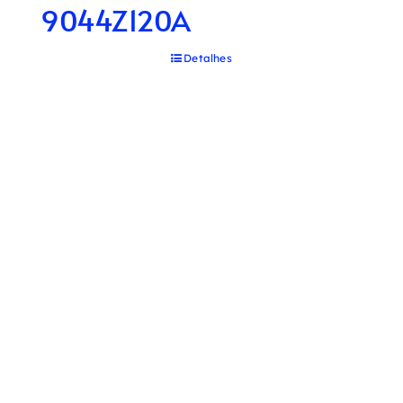
9044Z120A
Detalhes