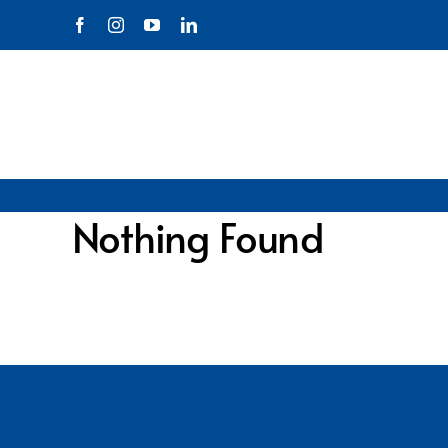
Ir
para
o
conteúdo
Nothing Found