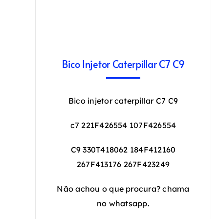
Bico Injetor Caterpillar C7 C9
Bico injetor caterpillar C7 C9
c7 221F426554 107F426554
C9 330T418062 184F412160
267F413176 267F423249
Não achou o que procura? chama
no whatsapp.