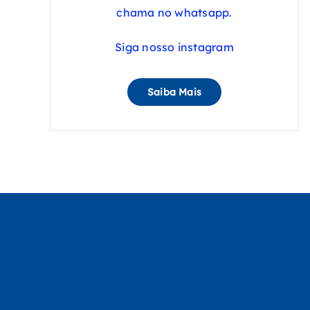
chama no whatsapp.
Siga nosso instagram
Saiba Mais