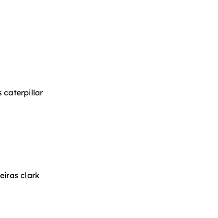
caterpillar
iras clark