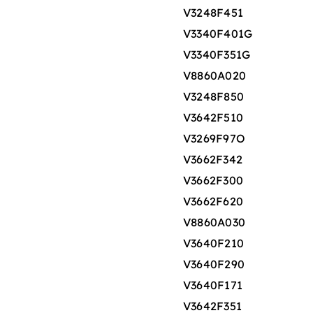
V3248F451
V3340F401G
V3340F351G
V8860A020
V3248F850
V3642F510
V3269F97O
V3662F342
V3662F300
V3662F620
V8860A030
V3640F210
V3640F290
V3640F171
V3642F351