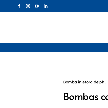
Ir
para
o
conteúdo
Bomba injetora delphi.
Bombas co