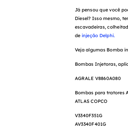
Já pensou que você pod
Diesel? Isso mesmo, te
escavadeiras, colheitad
de
injeção Delphi.
Veja algumas Bomba inj
Bombas Injetoras, apli
AGRALE V8860A080
Bombas para tratores A
ATLAS COPCO
V3340F351G
AV3340F401G