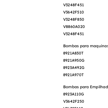
V3248F451
V3642F510
V3248F850
V8860A020
V3248F451
Bombas para maquinas 
8921A830T
8921A950G
8923A492G
8921A970T
Bombas para Empilhade
8923A110G
V3642F250